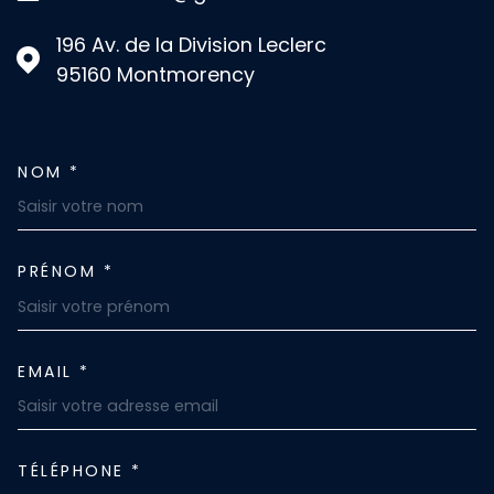
196 Av. de la Division Leclerc
95160
Montmorency
NOM *
TRAD_MELTEM_VOSCOORDON
PRÉNOM *
EMAIL *
TÉLÉPHONE *