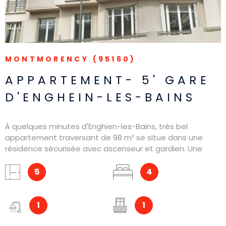
MONTMORENCY (95160)
APPARTEMENT- 5' GARE
D'ENGHEIN-LES-BAINS
À quelques minutes d'Enghien-les-Bains, très bel
appartement traversant de 98 m² se situe dans une
résidence sécurisée avec ascenseur et gardien. Une
double exposition, avec de belles ouvertures sur balcon,
apporte beaucoup de luminosité. Le double séjour de 40
5
4
m² offre de beaux volumes, la hauteur sous plafond et
les moulures donne beaucoup de cachet. Deux
chambres, une salle de bains et de nombreux
1
1
rangements, un grand bureau pourrait faire office d'une