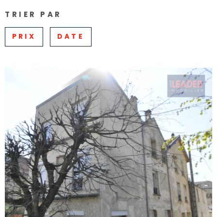
TRIER PAR
Pièces
RECHERCHER
PIÈCES
PRIX
DATE
RÉFÉRENCE
CRITÈRES SUPPLÉMENTAIRES
Piscine
Parking
Terrasse
VOIR LE BIEN