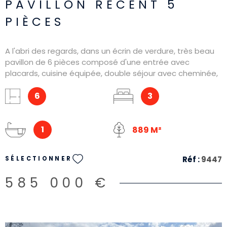
PAVILLON RÉCENT 5
PIÈCES
A l'abri des regards, dans un écrin de verdure, très beau
pavillon de 6 pièces composé d'une entrée avec
placards, cuisine équipée, double séjour avec cheminée,
une chambre, salle d'eau avec WC. A l'étage, un grand
palier, deux chambres, une salle de bains avec WC.
6
3
Véranda Un double garage, avec cave à vin, atelier,
rangements, ainsi qu'un abris de jardin. Très beau jardin
paysagé, exposé plein Sud de près 890 mètres carrés.
1
889 M²
Réf :
9447
SÉLECTIONNER
585 000 €