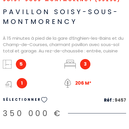
PAVILLON SOISY-SOUS-
MONTMORENCY
À 15 minutes à pied de la gare d’Enghien-les-Bains et du
Champ-de-Courses, charmant pavillon avec sous-sol
total et garage. Au rez-de-chaussée : entrée, cuisine
amenagée, séjour double lumineux, salon et WC. À
l’étage : 3 chambres et une salle de bains aucun travaux
5
3
à prévoir
1
206 M²
Réf :
9457
SÉLECTIONNER
350 000 €