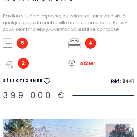
Pavillon situé en impasse, au calme et sans vis à vis, à
quelques pas du centre ville de la commune de Soisy-
sous-Montmorency. Orientation Sud Il se compose
comme suit : Entrée, séjour, salle à manger, 3 chambres,
Salle d'eau et WC. Combles aménageables ! Sous-sol
5
4
semi enterré avec Salle de musique (ou de jeux/cinéma),
pièce, Garage, Salle d'au et WC Un bien très rare
2
412 M²
Réf :
9441
SÉLECTIONNER
399 000 €