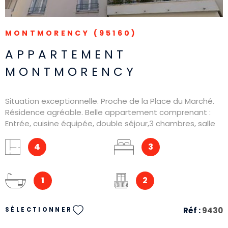
MONTMORENCY (95160)
APPARTEMENT
MONTMORENCY
Situation exceptionnelle. Proche de la Place du Marché.
Résidence agréable. Belle appartement comprenant :
Entrée, cuisine équipée, double séjour,3 chambres, salle
de bain,WC, box double, cave. Nombre de lots : 318 Pas
de procédure en cours.
4
3
1
2
Réf :
9430
SÉLECTIONNER