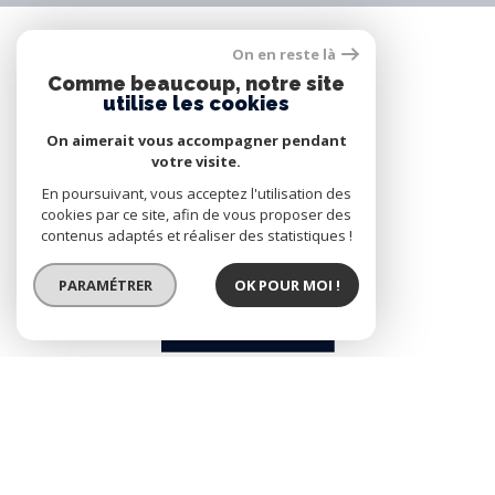
SE CONNECTER
On en reste là
Comme beaucoup, notre site
utilise les cookies
ESPACE PROPRIÉTAIRE
On aimerait vous accompagner pendant
votre visite.
En poursuivant, vous acceptez l'utilisation des
cookies par ce site, afin de vous proposer des
contenus adaptés et réaliser des statistiques !
PARAMÉTRER
OK POUR MOI !
© 2026 | Tous droits réservés | Traduction powered by Google |
Nos Honoraires
Plan Du Site
Mentions Légales
Admin
Nos Liens