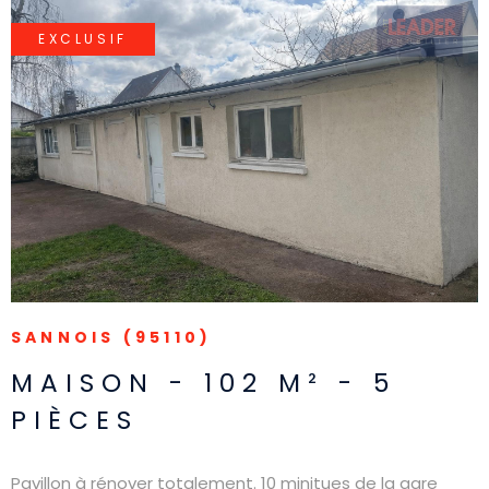
EXCLUSIF
VOIR LE BIEN
SANNOIS (95110)
MAISON - 102 M² - 5
PIÈCES
Pavillon à rénover totalement. 10 minitues de la gare