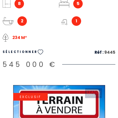
Fenêtres double vitrege, pompe à chaleur et ballon
8
5
thermodyamique. Proche commodités.
2
1
234 M²
Réf :
9445
SÉLECTIONNER
545 000 €
EXCLUSIF
VOIR LE BIEN