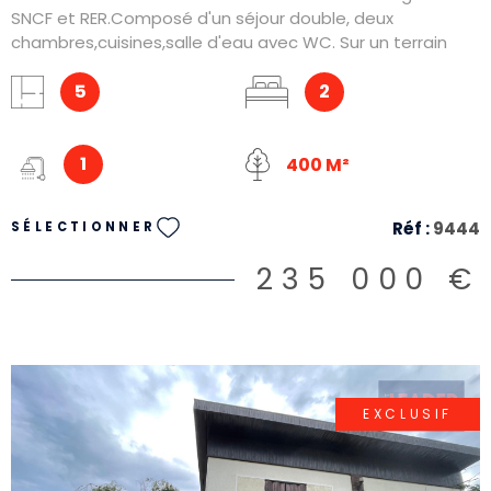
SNCF et RER.Composé d'un séjour double, deux
chambres,cuisines,salle d'eau avec WC. Sur un terrain
d'environ 450m². À saisir.
5
2
1
400 M²
Réf :
9444
SÉLECTIONNER
235 000 €
EXCLUSIF