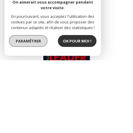
SE CONNECTER
On aimerait vous accompagner pendant
votre visite.
ESPACE PROPRIÉTAIRE
En poursuivant, vous acceptez l'utilisation des
cookies par ce site, afin de vous proposer des
contenus adaptés et réaliser des statistiques !
PARAMÉTRER
OK POUR MOI !
© 2026 | Tous droits réservés | Traduction powered by Google |
Nos Honoraires
Plan Du Site
Mentions Légales
Admin
Nos Liens
Politique RGPD
Cookies