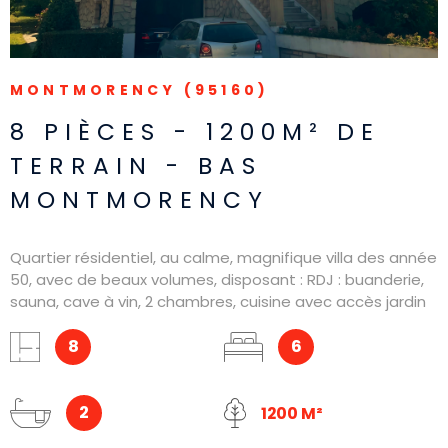
MONTMORENCY (95160)
8 PIÈCES - 1200M² DE
TERRAIN - BAS
MONTMORENCY
Quartier résidentiel, au calme, magnifique villa des année
50, avec de beaux volumes, disposant : RDJ : buanderie,
sauna, cave à vin, 2 chambres, cuisine avec accès jardin
1er : Grande pièce à vivre (séjour / salle à manger),
cuisine équipée, suite parentale, salle de bains, WC
8
6
séparé 2 ème : Grand Hall, 3 belles chambres avec
placards, salle de bains, WC Dispose également d'une
terrasse exposée plein sud, un garage et une
2
1200 M²
dépendance. Le tout sur un beau terrain d'environ