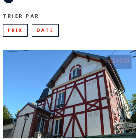
Pièces
RECHERCHER
TRIER PAR
PIÈCES
PRIX
DATE
RÉFÉRENCE
CRITÈRES SUPPLÉMENTAIRES
Piscine
Parking
Terrasse
VOIR LE BIEN