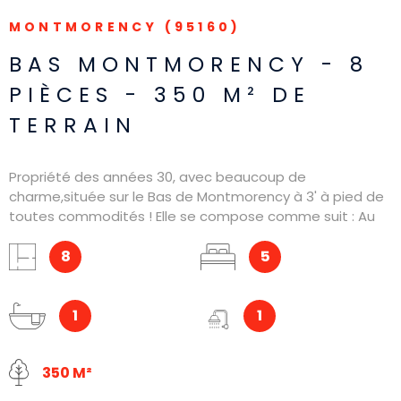
MONTMORENCY (95160)
BAS MONTMORENCY - 8
PIÈCES - 350 M² DE
TERRAIN
Propriété des années 30, avec beaucoup de
charme,située sur le Bas de Montmorency à 3' à pied de
toutes commodités ! Elle se compose comme suit : Au
RDC : Hall,vaste séjour,cuisine, salle à manger Au 1er
étage : 2 belles chambres,salle d'eau et WC. Au 2ème
8
5
étage : 2 autres chambres,salle de bains, WC. Dispose
également d'un studio avec salle d'eau et atelier
aménagé. Avec jardin et le tout sur un terrain d'environ
1
1
350m² Très belle opportunité !
350 M²