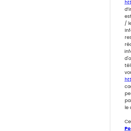
htt
d’i
es
/ l
In
re
ré
inf
d'
tél
vou
ht
ca
pe
pa
le 
Ce
Po