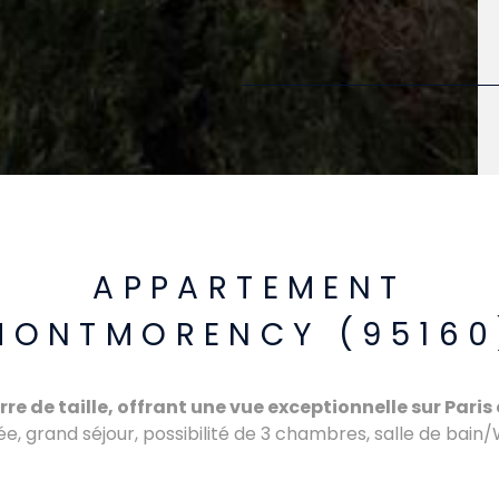
APPARTEMENT
MONTMORENCY (95160
e de taille, offrant une vue exceptionnelle sur Paris 
e, grand séjour, possibilité de 3 chambres, salle de bain/