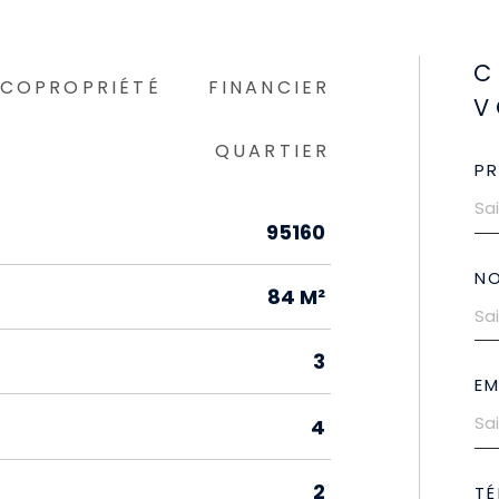
C
COPROPRIÉTÉ
FINANCIER
V
QUARTIER
P
95160
N
84 M²
3
EM
4
2
TÉ