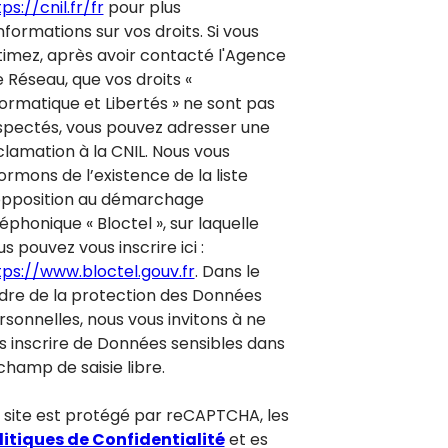
ps://cnil.fr/fr
pour plus
nformations sur vos droits. Si vous
timez, après avoir contacté l'Agence
e Réseau, que vos droits «
formatique et Libertés » ne sont pas
spectés, vous pouvez adresser une
clamation à la CNIL. Nous vous
ormons de l’existence de la liste
opposition au démarchage
éphonique « Bloctel », sur laquelle
s pouvez vous inscrire ici :
tps://www.bloctel.gouv.fr
. Dans le
dre de la protection des Données
rsonnelles, nous vous invitons à ne
s inscrire de Données sensibles dans
champ de saisie libre.
 site est protégé par reCAPTCHA, les
litiques de Confidentialité
et es