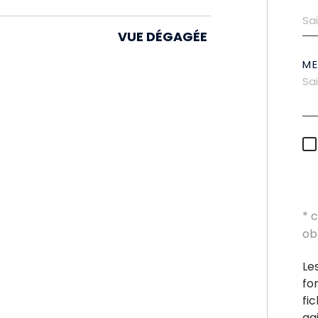
VUE DÉGAGÉE
M
* 
ob
Le
fo
fi
ag