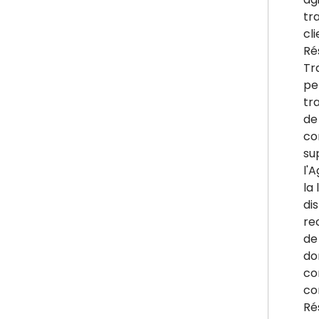
tr
cl
Ré
Tr
pe
tr
de
co
su
l'
la 
di
re
de 
do
co
co
Ré