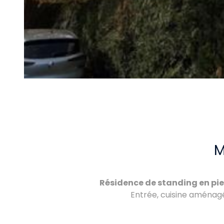
Résidence de standing en pierr
Entrée, cuisine aménagé