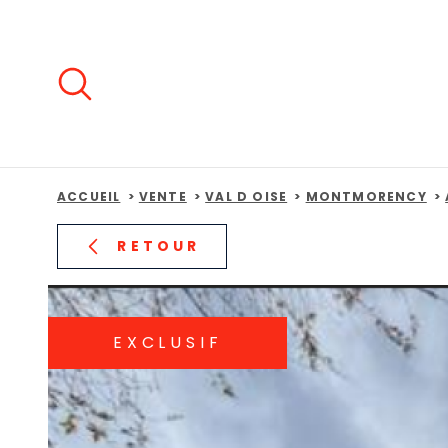
Aller
Aller
Aller
Aller
à
à
au
au
:
la
menu
contenu
recherche
principal
ACCUEIL
VENTE
VAL D OISE
MONTMORENCY
RETOUR
EXCLUSIF