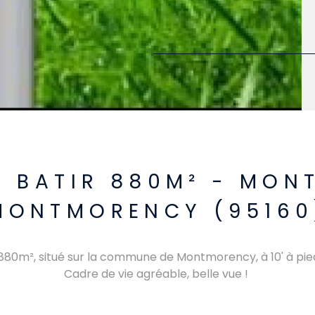
A BATIR 880M² - MO
MONTMORENCY (95160
n 880m², situé sur la commune de Montmorency, à 10' à p
Cadre de vie agréable, belle vue !