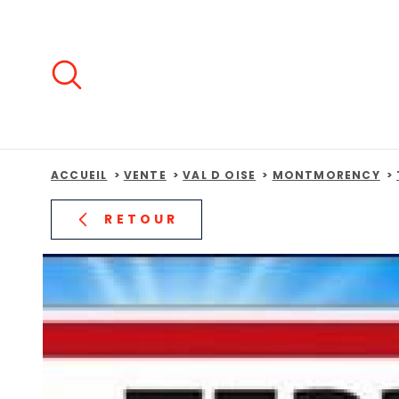
Aller
Aller
Aller
Aller
à
à
au
au
:
la
menu
contenu
recherche
principal
ACCUEIL
VENTE
VAL D OISE
MONTMORENCY
RETOUR