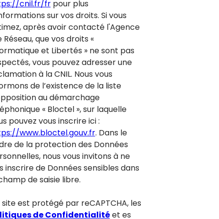
ps://cnil.fr/fr
pour plus
nformations sur vos droits. Si vous
timez, après avoir contacté l'Agence
e Réseau, que vos droits «
formatique et Libertés » ne sont pas
spectés, vous pouvez adresser une
clamation à la CNIL. Nous vous
ormons de l’existence de la liste
opposition au démarchage
éphonique « Bloctel », sur laquelle
s pouvez vous inscrire ici :
tps://www.bloctel.gouv.fr
. Dans le
dre de la protection des Données
rsonnelles, nous vous invitons à ne
s inscrire de Données sensibles dans
champ de saisie libre.
 site est protégé par reCAPTCHA, les
litiques de Confidentialité
et es