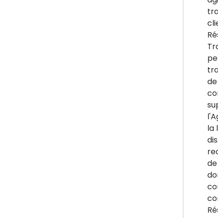
tr
cl
Ré
Tr
pe
tr
de
co
su
l'
la 
di
re
de 
do
co
co
Ré