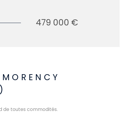
479 000 €
NTMORENCY
)
ied de toutes commodités.