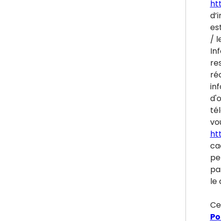
htt
d’i
es
/ l
In
re
ré
inf
d'
tél
vou
ht
ca
pe
pa
le 
Ce
Po