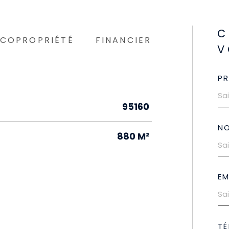
C
COPROPRIÉTÉ
FINANCIER
V
P
95160
N
880 M²
EM
TÉ