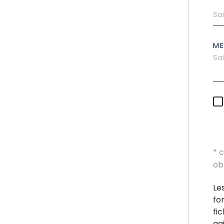
M
* 
ob
Le
fo
fi
ag