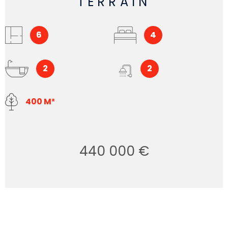
TERRAIN
6
4
2
2
400 M²
440 000 €