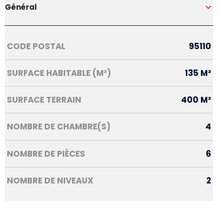
Général
Caractérisque
Valeurs
CODE POSTAL
95110
SURFACE HABITABLE (M²)
135 M²
SURFACE TERRAIN
400 M²
NOMBRE DE CHAMBRE(S)
4
NOMBRE DE PIÈCES
6
NOMBRE DE NIVEAUX
2