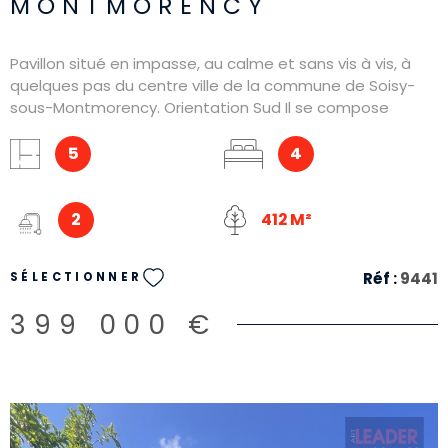
MONTMORENCY
Pavillon situé en impasse, au calme et sans vis à vis, à
quelques pas du centre ville de la commune de Soisy-
sous-Montmorency. Orientation Sud Il se compose
comme suit : Entrée, séjour, salle à manger, 3 chambres,
Salle d'eau et WC. Combles aménageables ! Sous-sol
5
4
semi enterré avec Salle de musique (ou de jeux/cinéma),
pièce, Garage, Salle d'au et WC Un bien très rare
2
412 M²
Réf :
9441
SÉLECTIONNER
399 000 €