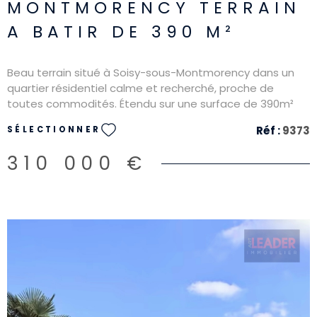
MONTMORENCY TERRAIN
A BATIR DE 390 M²
Beau terrain situé à Soisy-sous-Montmorency dans un
quartier résidentiel calme et recherché, proche de
toutes commodités. Étendu sur une surface de 390m²
avec une façade de 4m de large, ce terrain offre de
Réf :
9373
SÉLECTIONNER
nombreuses perspectives de construction, dans un
environnement paisible.
310 000 €