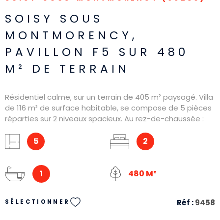
SOISY SOUS
MONTMORENCY,
PAVILLON F5 SUR 480
M² DE TERRAIN
Résidentiel calme, sur un terrain de 405 m² paysagé. Villa
de 116 m² de surface habitable, se compose de 5 pièces
réparties sur 2 niveaux spacieux. Au rez-de-chaussée :
entrée, salon / salle à manger, cuisine équipée
accompagnée de son cellier, WC, ainsi qu'une salle de
5
2
bains avec douche, baignoire et jacuzzi. 2 chambres. 1er :
chambre, salle d’eau Ce bien est également
accompagné d'un sous-sol aménagé avec cuisine et
1
480 M²
WC, ainsi qu'une cave à vins. Grande pièce de jeux
aménagé et sport. 50 m² de garage.
Réf :
9458
SÉLECTIONNER