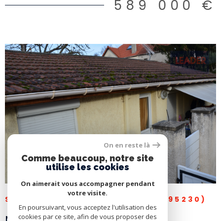
589 000 €
VOIR LE BIEN
On en reste là
Comme beaucoup, notre site
utilise les cookies
On aimerait vous accompagner pendant
votre visite.
SOISY-SOUS-MONTMORENCY (95230)
En poursuivant, vous acceptez l'utilisation des
cookies par ce site, afin de vous proposer des
MAISON 3 PIÈCES -