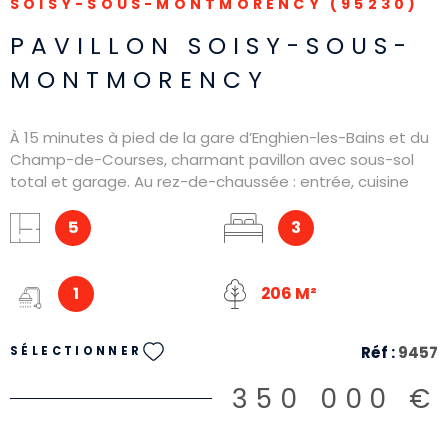
SOISY-SOUS-MONTMORENCY (95230)
PAVILLON SOISY-SOUS-
MONTMORENCY
À 15 minutes à pied de la gare d’Enghien-les-Bains et du
Champ-de-Courses, charmant pavillon avec sous-sol
total et garage. Au rez-de-chaussée : entrée, cuisine
amenagée, séjour double lumineux, salon et WC. À
l’étage : 3 chambres et une salle de bains aucun travaux
5
3
à prévoir
1
206 M²
Réf :
9457
SÉLECTIONNER
350 000 €