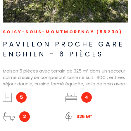
SOISY-SOUS-MONTMORENCY (95230)
PAVILLON PROCHE GARE
ENGHIEN - 6 PIÈCES
Maison 5 pièces avec terrain de 325 m² dans un secteur
calme à soisy se composant comme suit : RDC : entrée,
séjour double, cuisine fermé équipée, salle de bain avec
WC, chambre. 1er : 3 chambres, 1 bureau, salle de bain
avec WC. sous sol : garage / atelier, pièce, WC.
5
4
2
325 M²