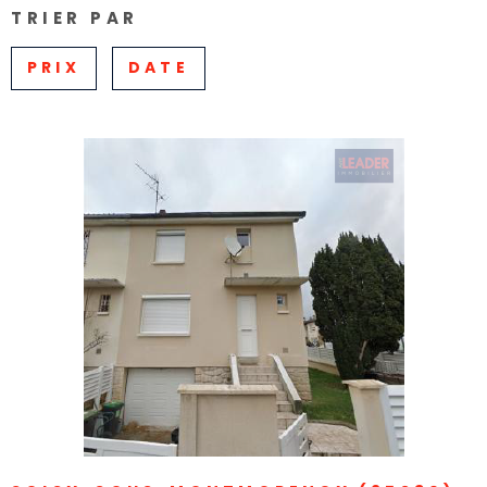
TRIER PAR
Pièces
RECHERCHER
PIÈCES
PRIX
DATE
RÉFÉRENCE
CRITÈRES SUPPLÉMENTAIRES
Piscine
Parking
Terrasse
VOIR LE BIEN