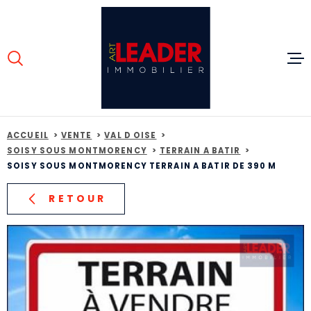
Aller
Aller
Aller
Aller
à
à
au
au
:
la
menu
contenu
VOTRE
recherche
principal
RECHERCHE
ACCUEIL
TYPE
D'OFFRE
ACHETER
VENTES
ACCUEIL
VENTE
VAL D OISE
SOISY SOUS MONTMORENCY
TERRAIN A BATIR
TYPE
SOISY SOUS MONTMORENCY TERRAIN A BATIR DE 390 M
DE
LOCATIO
TYPE DE BIEN
BIEN
RETOUR
VILLE
ESTIMAT
CONSEIL
Budget
BUDGET
CONTACT