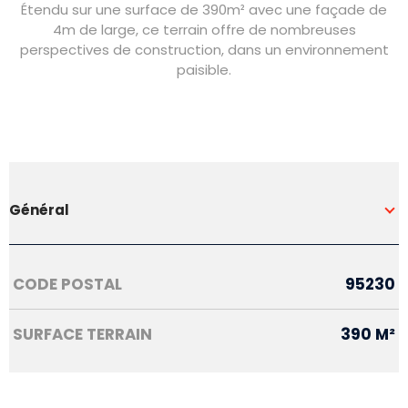
Étendu sur une surface de 390m² avec une façade de
4m de large, ce terrain offre de nombreuses
perspectives de construction, dans un environnement
paisible.
Général
Caractérisque
Valeurs
CODE POSTAL
95230
SURFACE TERRAIN
390 M²