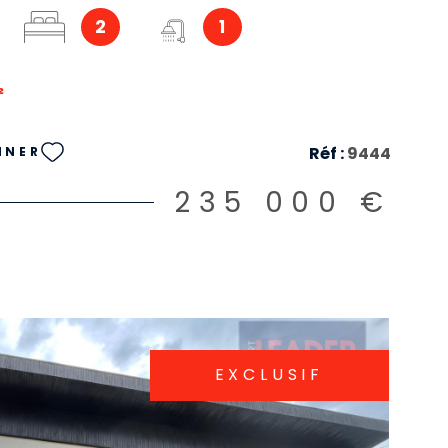
2
1
²
Réf :
9444
NNER
235 000 €
EXCLUSIF