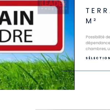
TERR
M²
Possibilité d
dépendance 
IEN
chambres, un
d’environ 450
SÉLECTIO