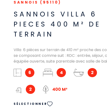
SANNOIS (95110)
SANNOIS VILLA 6
PIECES 400 M² DE
TERRAIN
Villa 6 pièces sur terrain de 410 m² proche des 
se composant comme suit : RDC : entrée, séjour, c
équipée ouverte, suite parentale avec salle de bain
chambre, 2 WC, 1 salle d'eau, 1 salle de bain. RDJ : s
6
4
2
2 chambres, 1 salle d'eau, 1 WC. une dépendance
bien.
2
400 M²
SÉLECTIONNER