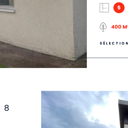
IEN
5
400 M
SÉLECTIO
 8