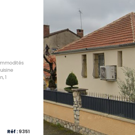
commodités
uisine
, 1
VO
alle de jeux,
 complète ce
Réf :
9351