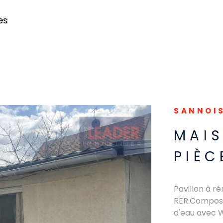
es
SANNOIS
MAIS
PIÈC
Pavillon à r
RER.Composé 
d'eau avec W