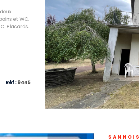
 deux
 bains et WC.
C. Placards.
le vitrege,
VO
che
Réf :
9445
SANNOIS