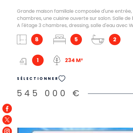
Grande maison familiale composée d'une entrée,
chambres, une cuisine ouverte sur salon. Salle de
A l'étage 3 chambres, dressing, salle d'eau avec W
Jardin d'environ 450 mètres carrés. Fenêtres doub
8
5
2
pompe à chaleur et ballon thermodyamique. Pro
commodités.
1
234 M²
SÉLECTIONNER
545 000 €