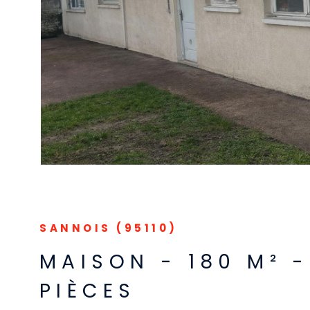
VOIR LE B
SANNOIS (95110)
MAISON - 180 M² -
PIÈCES